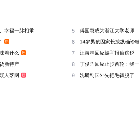
5
、幸福一脉相承
傅园慧成为浙江大学老师
6
了
14岁男孩因家长放纵确诊
热
7
味着什么
汪海林回应被举报偷逃税
热
8
货新特产
丁俊晖回应止步首轮：我一直
9
疑人落网
沈腾到国外先把毛裤脱了
新