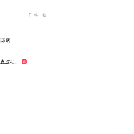

换一换
糖尿病
波动很大
新