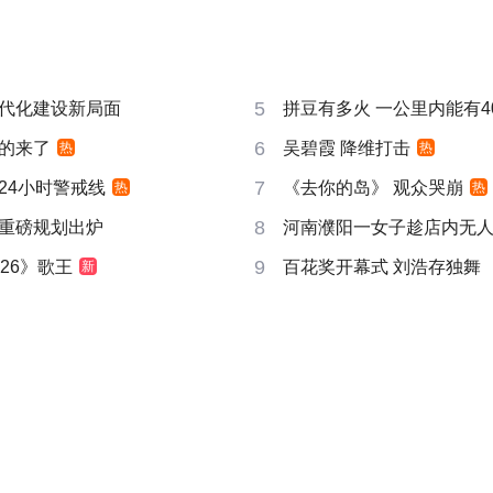
5
代化建设新局面
拼豆有多火 一公里内能有4
6
的来了
吴碧霞 降维打击
热
热
7
24小时警戒线
《去你的岛》 观众哭崩
热
热
8
重磅规划出炉
河南濮阳一女子趁店内无
9
26》歌王
百花奖开幕式 刘浩存独舞
新