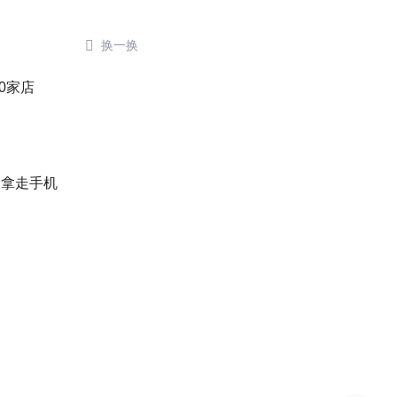

换一换
0家店
人拿走手机