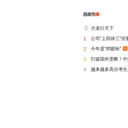


大道行天下
1
公司“上四休三”但
2
今年是“闭眼秋”
热
3
打破国外垄断！中
4
越来越多高分考生