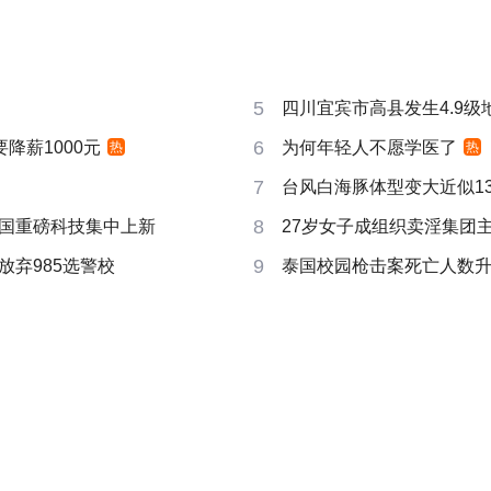
5
四川宜宾市高县发生4.9级
6
要降薪1000元
为何年轻人不愿学医了
热
热
7
台风白海豚体型变大近似13个
8
国重磅科技集中上新
27岁女子成组织卖淫集团
9
放弃985选警校
泰国校园枪击案死亡人数升