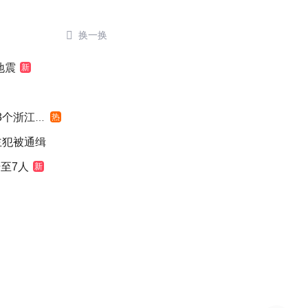

换一换
地震
新
浙江面积
热
主犯被通缉
至7人
新