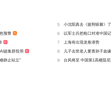
5
共
小沈阳真去《披荆斩棘》
6
色预警
以军士兵把枪口对准中国
热
7
掉
上海有出现龙卷潜势
新
8
AI超集群投用
儿子去世老人要查孙子血
新
9
很难静止站立”
台风将至 中国第1高楼阻尼器